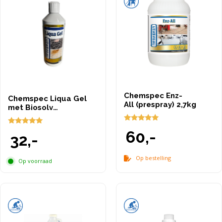
Chemspec Enz-
Chemspec Liqua Gel
All (prespray) 2,7kg
met Biosolv
(vlekkenmiddel)
5.00
5.00
60,-
van 5
32,-
van 5
Op bestelling
Op voorraad