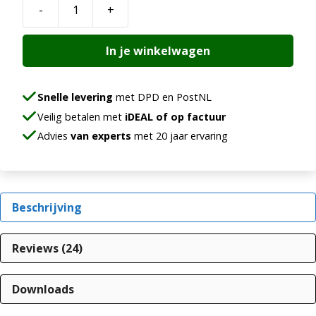
-
+
Proxi
spray
In je winkelwagen
and
walk
away
Snelle levering
met DPD en PostNL
aantal
Veilig betalen met
iDEAL of op factuur
Advies
van experts
met 20 jaar ervaring
Beschrijving
Reviews (24)
Downloads