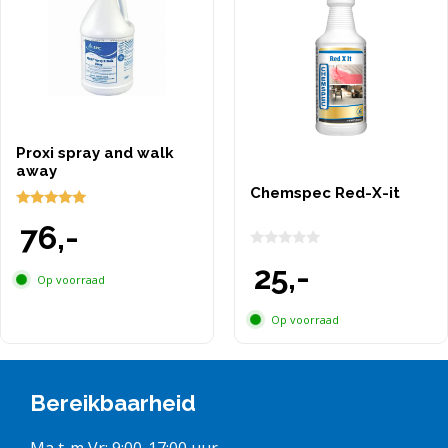
Proxi spray and walk
away
Chemspec Red-X-it
5.00
76,-
van 5
0
25,-
v
Op voorraad
a
n
5
Op voorraad
Bereikbaarheid
Ma t-m Vr: 9:00-17:00 uur