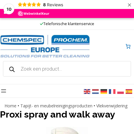
×
8
Reviews
10
Ga
20 jaar ervaring
naar
de
inhoud
Producten
zoeken
Home
•
Tapijt- en meubelreinigingsproducten
•
Vlekverwijdering
Proxi spray and walk away