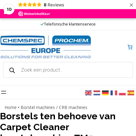
×
8
Reviews
10
Ga
Telefonische klantenservice
naar
de
inhoud
Producten
zoeken
Home
•
Borstel machines / CRB machines
Borstels ten behoeve van
Carpet Cleaner