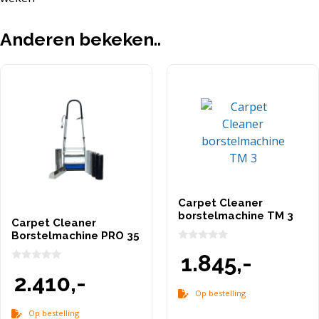
Anderen bekeken..
Carpet Cleaner
borstelmachine TM 3
Carpet Cleaner
Borstelmachine PRO 35
0
1.845,-
v
a
0
2.410,-
n
v
5
a
Op bestelling
n
5
Op bestelling