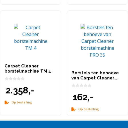
Carpet Cleaner
borstelmachine TM 4
Borstels ten behoeve
van Carpet Cleaner
borstelmachine PRO 35
0
2.358,-
v
0
a
162,-
v
n
a
5
Op bestelling
n
5
Op bestelling