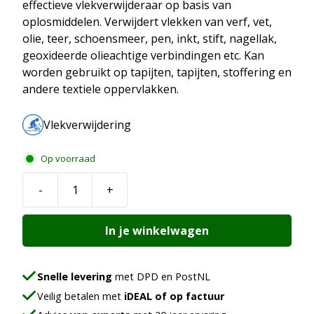
effectieve vlekverwijderaar op basis van
oplosmiddelen. Verwijdert vlekken van verf, vet,
olie, teer, schoensmeer, pen, inkt, stift, nagellak,
geoxideerde olieachtige verbindingen etc. Kan
worden gebruikt op tapijten, tapijten, stoffering en
andere textiele oppervlakken.
Vlekverwijdering
Op voorraad
-
+
Chemspec
POG
In je winkelwagen
(Paint
Oil
Grease)
Snelle levering
met DPD en PostNL
(vlekkenmiddel)
Veilig betalen met
iDEAL of op factuur
aantal