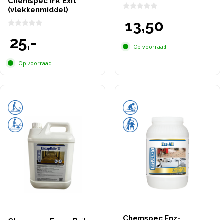
Chemspec Ink Exit
(vlekkenmiddel)
0
13,50
v
a
0
n
25,-
v
5
a
Op voorraad
n
5
Op voorraad
Chemspec Enz-