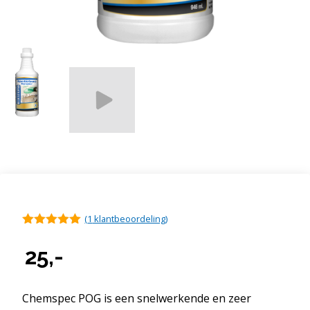
(
1
klantbeoordeling)
5.00
van 5
25,-
Chemspec POG is een snelwerkende en zeer