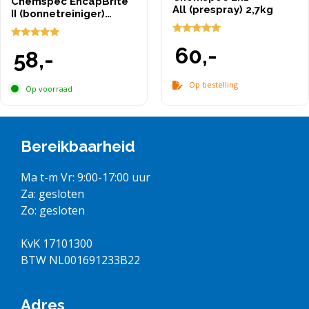
Chemspec EncapBrite
All (prespray) 2,7kg
II (bonnetreiniger)
(NIEUW 5 LITER)
5.00
4.80
60,-
van 5
58,-
van 5
Op bestelling
Op voorraad
Bereikbaarheid
Ma t-m Vr: 9:00-17:00 uur
Za: gesloten
Zo: gesloten
KvK 17101300
BTW NL001691233B22
Adres