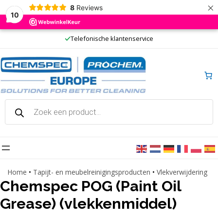
×
8
Reviews
10
Ga
20 jaar ervaring
naar
de
inhoud
Producten
zoeken
Home
•
Tapijt- en meubelreinigingsproducten
•
Vlekverwijdering
Chemspec POG (Paint Oil
Grease) (vlekkenmiddel)