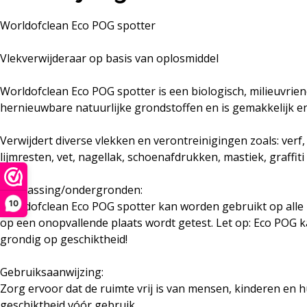
Worldofclean Eco POG spotter
Vlekverwijderaar op basis van oplosmiddel
Worldofclean Eco POG spotter is een biologisch, milieuvrien
hernieuwbare natuurlijke grondstoffen en is gemakkelijk en
Verwijdert diverse vlekken en verontreinigingen zoals: verf, o
lijmresten, vet, nagellak, schoenafdrukken, mastiek, graffi
Toepassing/ondergronden:
10
Worldofclean Eco POG spotter kan worden gebruikt op alle k
op een onopvallende plaats wordt getest. Let op: Eco POG k
grondig op geschiktheid!
Gebruiksaanwijzing:
Zorg ervoor dat de ruimte vrij is van mensen, kinderen en h
geschiktheid vóór gebruik.