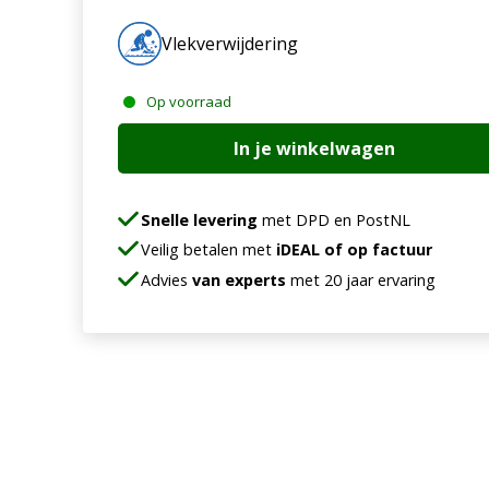
Vlekverwijdering
Op voorraad
Worldofclean
In je winkelwagen
Eco
POG
spotter
Snelle levering
met DPD en PostNL
aantal
Veilig betalen met
iDEAL of op factuur
Advies
van experts
met 20 jaar ervaring