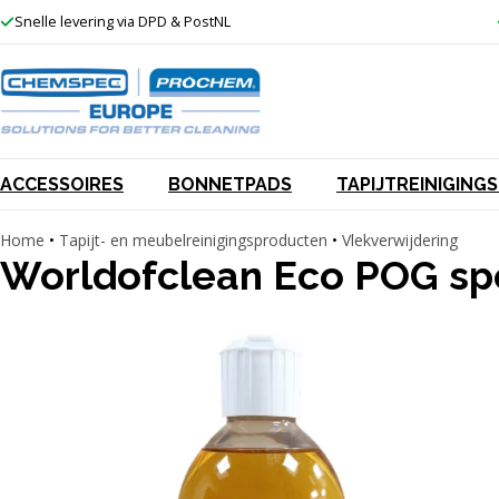
Ga
Snelle levering via DPD & PostNL
naar
de
inhoud
ACCESSOIRES
BONNETPADS
TAPIJTREINIGIN
Home
•
Tapijt- en meubelreinigingsproducten
•
Vlekverwijdering
Worldofclean Eco POG sp