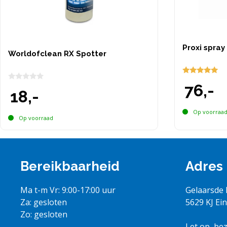
Proxi spra
Worldofclean RX Spotter
5.00
76,-
0
van 5
18,-
v
a
n
Op voorraa
5
Op voorraad
Bereikbaarheid
Adres
Ma t-m Vr: 9:00-17:00 uur
Gelaarsde 
Za: gesloten
5629 KJ Ei
Zo: gesloten
Let op, be