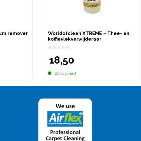
gum remover
Worldofclean XTREME – Thee- en
koffievlekverwijderaar
0
18,50
v
a
n
5
Op voorraad