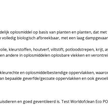
delijk oplosmiddel op basis van planten en planten, dat met
 volledig biologisch afbreekbaar, met een laag dampgevaar, 
lie, kleurstoffen, houtverf, viltstift, potloodstrepen, krijt, 
ti en andere in oplosmiddelen oplosbare vlekken en verontrei
leurechte en oplosmiddelbestendige oppervlakken, waaronder
an bepaalde geverfde/gecoate oppervlakken en ook gevoelige
uisdieren en goed geventileerd is. Test Worldofclean Eco PO