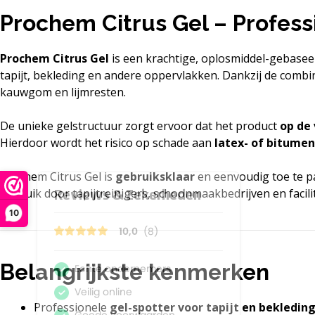
Prochem Citrus Gel – Professi
Prochem Citrus Gel
is een krachtige, oplosmiddel-gebaseer
tapijt, bekleding en andere oppervlakken. Dankzij de combi
kauwgom en lijmresten.
De unieke gelstructuur zorgt ervoor dat het product
op de
Hierdoor wordt het risico op schade aan
latex- of bitumen
Prochem Citrus Gel is
gebruiksklaar
en eenvoudig toe te pa
gebruik door tapijtreinigers, schoonmaakbedrijven en facil
10
Belangrijkste kenmerken
Professionele
gel-spotter voor tapijt en bekledin