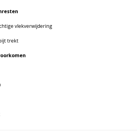
jmresten
htige vlekverwijdering
ijt trekt
 voorkomen
)
k