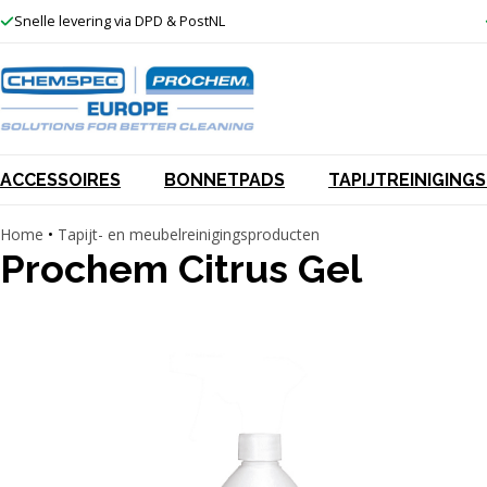
Ga
Snelle levering via DPD & PostNL
naar
de
inhoud
ACCESSOIRES
BONNETPADS
TAPIJTREINIGIN
Home
•
Tapijt- en meubelreinigingsproducten
Prochem Citrus Gel