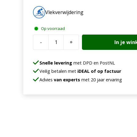
Vlekverwijdering
Op voorraad
-
+
In je wi
Prochem
Citrus
Gel
Snelle levering
met DPD en PostNL
aantal
Veilig betalen met
iDEAL of op factuur
Advies
van experts
met 20 jaar ervaring