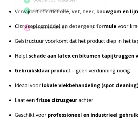
Verwijdert effectief
olie, vet, teer, kauwgom en li
Citrusoplosmiddel en detergent formule
voor krac
Gelstructuur voorkomt dat het product diep in het tap
Helpt
schade aan latex en bitumen tapijtruggen
Gebruiksklaar product
– geen verdunning nodig
Ideaal voor
lokale vlekbehandeling (spot cleaning
Laat een
frisse citrusgeur
achter
Geschikt voor
professioneel en industrieel gebrui