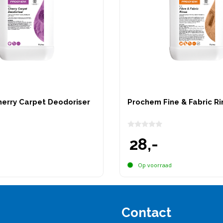
erry Carpet Deodoriser
Prochem Fine & Fabric Ri
0
28,-
v
a
n
5
d
Op voorraad
Contact