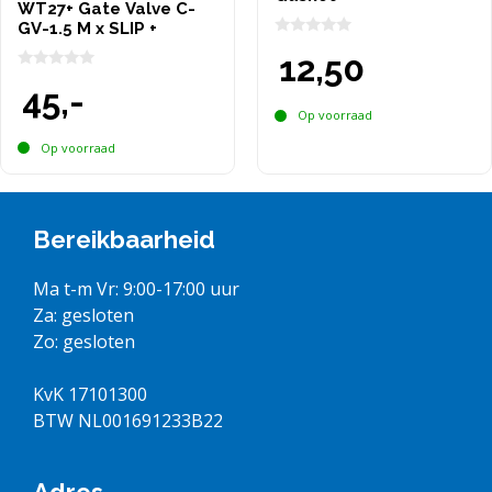
WT27+ Gate Valve C-
GV-1.5 M x SLIP +
0
12,50
v
a
0
45,-
n
v
5
a
Op voorraad
n
5
Op voorraad
Bereikbaarheid
Ma t-m Vr: 9:00-17:00 uur
Za: gesloten
Zo: gesloten
KvK 17101300
BTW NL001691233B22
Adres