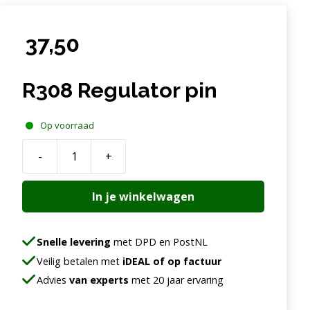
37,50
R308 Regulator pin
Op voorraad
-
+
R308
Regulator
In je winkelwagen
pin
aantal
Snelle levering
met DPD en PostNL
Veilig betalen met
iDEAL of op factuur
Advies
van experts
met 20 jaar ervaring