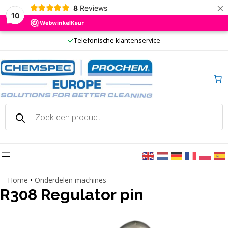
×
8
Reviews
10
Ga
Telefonische klantenservice
naar
de
inhoud
Producten
zoeken
Home
•
Onderdelen machines
R308 Regulator pin