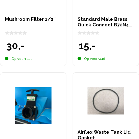
Mushroom Filter 1/2″
Standard Male Brass
Quick Connect B72N4-
4
0
0
30,-
15,-
v
v
a
a
n
n
5
5
Op voorraad
Op voorraad
Airflex Waste Tank Lid
Gasket