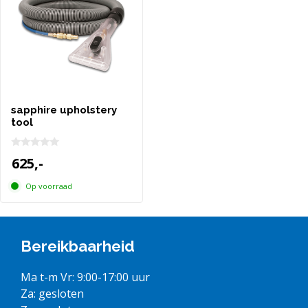
sapphire upholstery
tool
0
625,-
v
a
n
Op voorraad
5
Bereikbaarheid
Ma t-m Vr: 9:00-17:00 uur
Za: gesloten