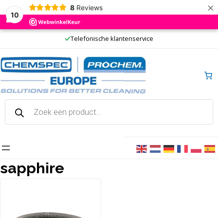
×
8
Reviews
10
Ga
Telefonische klantenservice
naar
de
inhoud
Producten
zoeken
sapphire