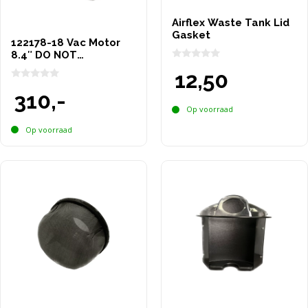
Airflex Waste Tank Lid
Gasket
122178-18 Vac Motor
8.4″ DO NOT
OVERTIGHTEN
0
12,50
v
a
0
310,-
n
v
5
a
Op voorraad
n
5
Op voorraad