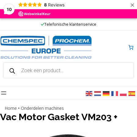
×
8
Reviews
10
Ga
Telefonische klantenservice
naar
de
inhoud
Producten
zoeken
Home
•
Onderdelen machines
Vac Motor Gasket VM203 +