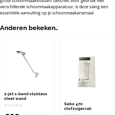
grote schoonmaakklussen. Geschikt voor gebruik met
verschillende schoonmaakapparatuur, is deze slang een
essentiële aanvulling op je schoonmaakarsenaal.
Anderen bekeken..
2-jet s-bend stainless
steel wand
Sebo 470
stofzuigerzak
0
v