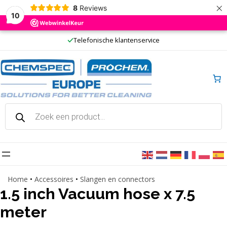
×
8
Reviews
10
Ga
Telefonische klantenservice
naar
de
inhoud
Producten
zoeken
Home
•
Accessoires
•
Slangen en connectors
1.5 inch Vacuum hose x 7.5
meter