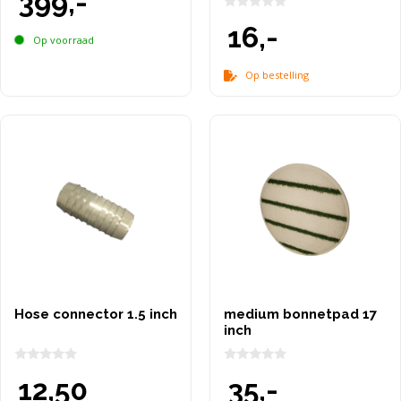
399,-
a
n
0
16,-
5
v
Op voorraad
a
n
5
Op bestelling
Hose connector 1.5 inch
medium bonnetpad 17
inch
0
0
12,50
35,-
v
v
a
a