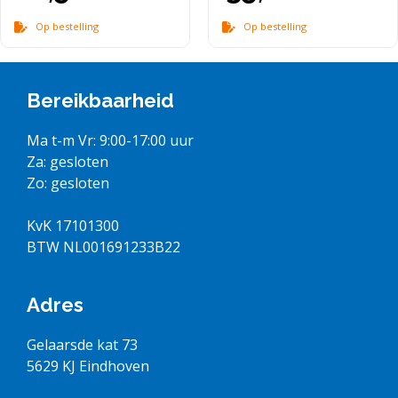
n
n
5
5
Op bestelling
Op bestelling
Bereikbaarheid
Ma t-m Vr: 9:00-17:00 uur
Za: gesloten
Zo: gesloten
KvK 17101300
BTW NL001691233B22
Adres
Gelaarsde kat 73
5629 KJ Eindhoven