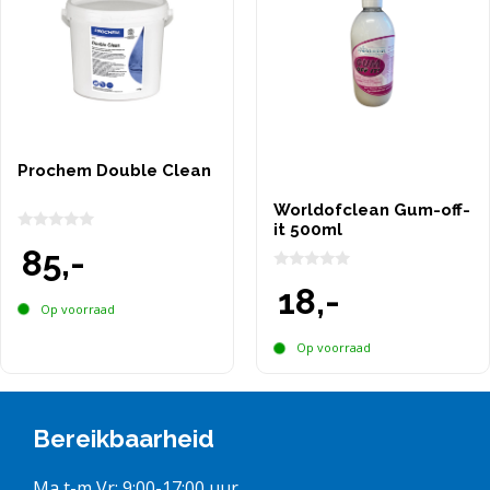
Prochem Double Clean
Worldofclean Gum-off-
it 500ml
0
85,-
v
a
0
n
18,-
v
5
a
Op voorraad
n
5
Op voorraad
Bereikbaarheid
Ma t-m Vr: 9:00-17:00 uur