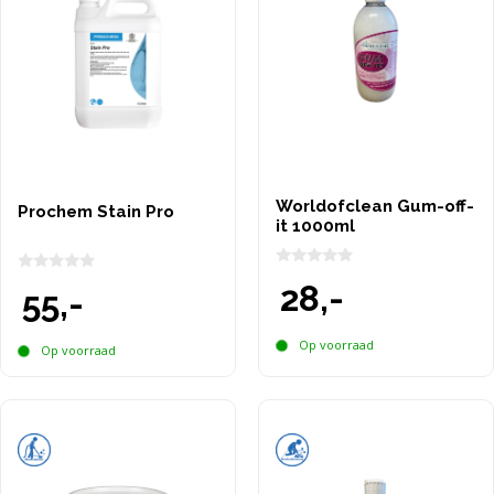
Worldofclean Gum-off-
Prochem Stain Pro
it 1000ml
0
0
28,-
v
55,-
v
a
a
n
n
5
5
Op voorraad
Op voorraad