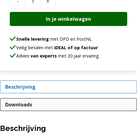
-
+
Prochem
Coffee
In je winkelwagen
Stain
Remover
w/Sprayer
Snelle levering
met DPD en PostNL
aantal
Veilig betalen met
iDEAL of op factuur
Advies
van experts
met 20 jaar ervaring
Beschrijving
Downloads
Beschrijving