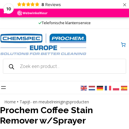
×
8
Reviews
10
Ga
Telefonische klantenservice
naar
de
inhoud
Producten
zoeken
Home
•
Tapijt- en meubelreinigingsproducten
Prochem Coffee Stain
Remover w/Sprayer